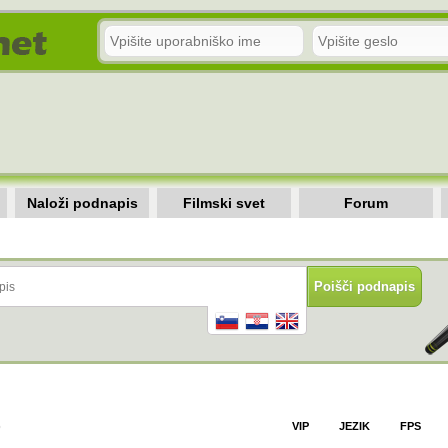
Naloži podnapis
Filmski svet
Forum
)
VIP
JEZIK
FPS