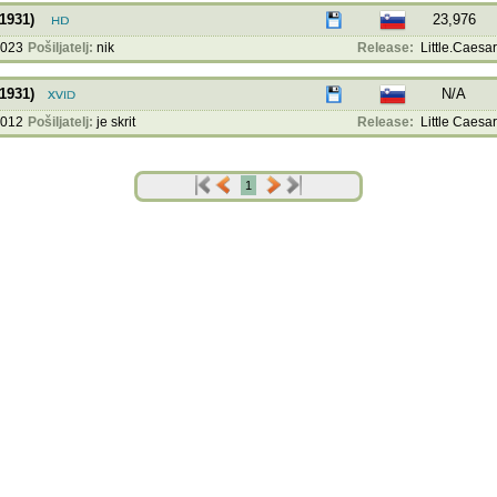
(1931)
23,976
2023
Pošiljatelj:
nik
Release:
Little.Caesar
(1931)
N/A
2012
Pošiljatelj:
je skrit
Release:
Little Caesar
1