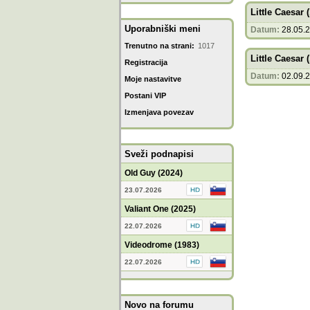
Little Caesar 
Uporabniški meni
Datum:
28.05.
Trenutno na strani:
1017
Little Caesar 
Registracija
Datum:
02.09.
Moje nastavitve
Postani VIP
Izmenjava povezav
Sveži podnapisi
Old Guy (2024)
23.07.2026
Valiant One (2025)
22.07.2026
Videodrome (1983)
22.07.2026
Novo na forumu