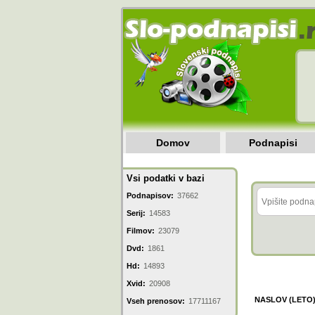
Domov
Podnapisi
Vsi podatki v bazi
Podnapisov:
37662
Serij:
14583
Filmov:
23079
Dvd:
1861
Hd:
14893
Xvid:
20908
NASLOV (LETO
Vseh prenosov:
17711167