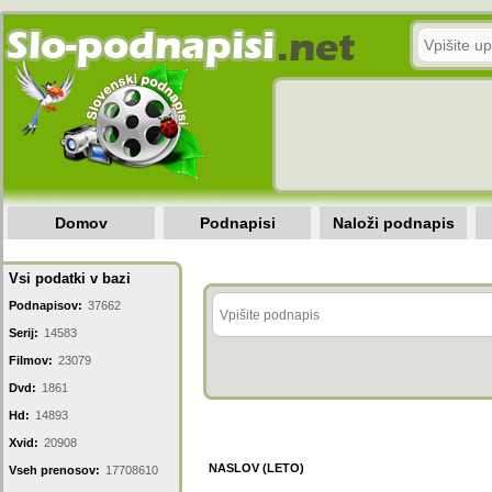
Domov
Podnapisi
Naloži podnapis
Vsi podatki v bazi
Podnapisov:
37662
Serij:
14583
Filmov:
23079
Dvd:
1861
Hd:
14893
Xvid:
20908
NASLOV (LETO)
Vseh prenosov:
17708610