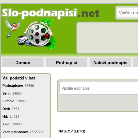
Domov
Podnapisi
Naloži podnapis
Vsi podatki v bazi
Podnapisov:
37666
Serij:
14586
Filmov:
23080
Dvd:
1864
Hd:
14894
Xvid:
20908
NASLOV (LETO)
Vseh prenosov:
17727745