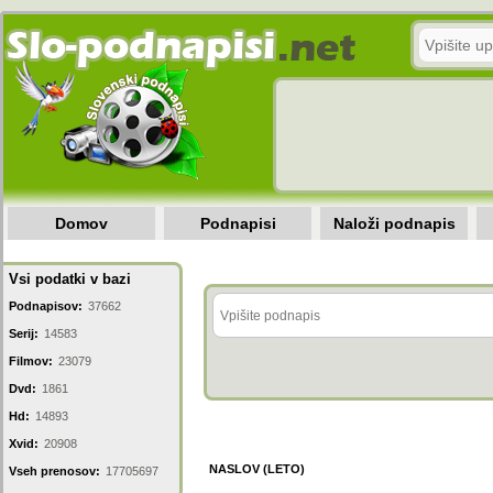
Domov
Podnapisi
Naloži podnapis
Vsi podatki v bazi
Podnapisov:
37662
Serij:
14583
Filmov:
23079
Dvd:
1861
Hd:
14893
Xvid:
20908
NASLOV (LETO)
Vseh prenosov:
17705697