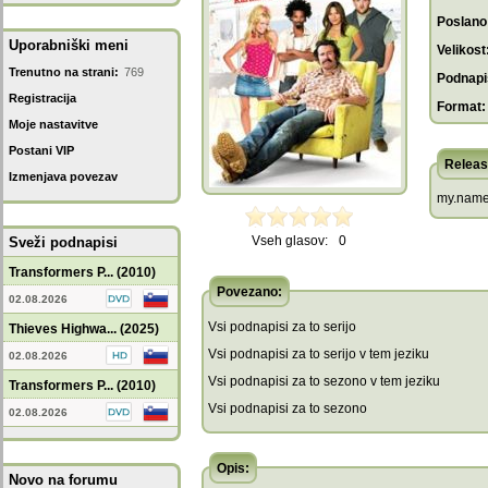
Poslano
Uporabniški meni
Velikost
Trenutno na strani:
769
Podnapis
Registracija
Format:
Moje nastavitve
Postani VIP
Releas
Izmenjava povezav
my.name.
Vseh glasov:
0
Sveži podnapisi
Transformers P... (2010)
Povezano:
02.08.2026
Vsi podnapisi za to serijo
Thieves Highwa... (2025)
Vsi podnapisi za to serijo v tem jeziku
02.08.2026
Vsi podnapisi za to sezono v tem jeziku
Transformers P... (2010)
Vsi podnapisi za to sezono
02.08.2026
Opis:
Novo na forumu