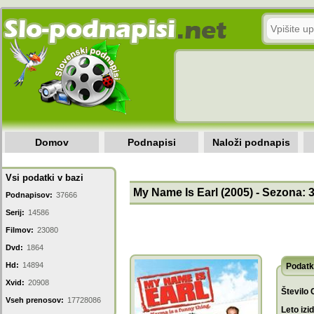
Domov
Podnapisi
Naloži podnapis
Vsi podatki v bazi
My Name Is Earl (2005) - Sezona: 3
Podnapisov:
37666
Serij:
14586
Filmov:
23080
Dvd:
1864
Hd:
14894
Podatk
Xvid:
20908
Število 
Vseh prenosov:
17728086
Leto izi