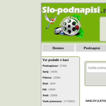
Domov
Podnapisi
Vsi podatki v bazi
Podnapisov:
37666
Serij:
14586
Filmov:
23080
Dvd:
1864
Hd:
14894
Xvid:
20908
NASLOV (LETO
Vseh prenosov:
17726803