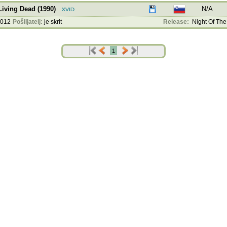
Living Dead (1990)
N/A
2012
Pošiljatelj:
je skrit
Release:
Night Of The 
1