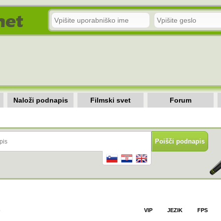
Naloži podnapis
Filmski svet
Forum
)
VIP
JEZIK
FPS