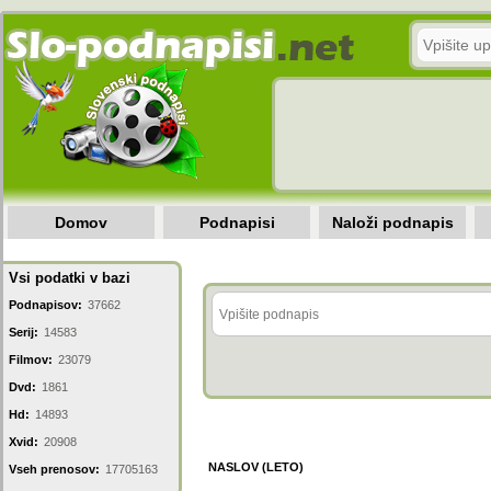
Domov
Podnapisi
Naloži podnapis
Vsi podatki v bazi
Podnapisov:
37662
Serij:
14583
Filmov:
23079
Dvd:
1861
Hd:
14893
Xvid:
20908
NASLOV (LETO)
Vseh prenosov:
17705163