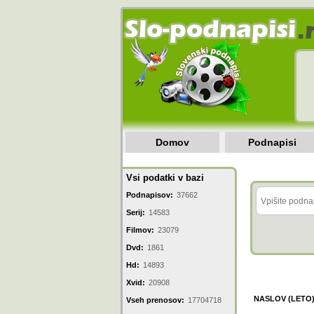
Domov
Podnapisi
Vsi podatki v bazi
Podnapisov:
37662
Serij:
14583
Filmov:
23079
Dvd:
1861
Hd:
14893
Xvid:
20908
NASLOV (LETO
Vseh prenosov:
17704718