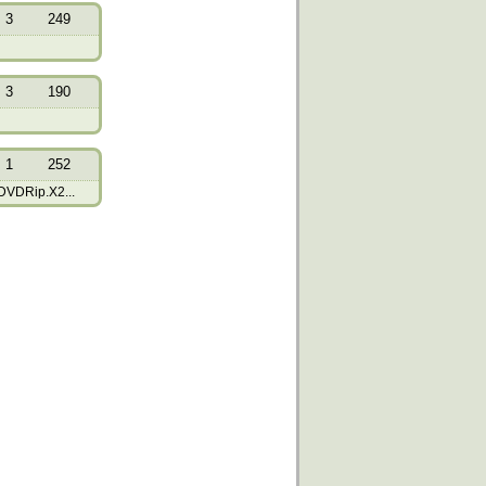
3
249
3
190
1
252
VDRip.X2...