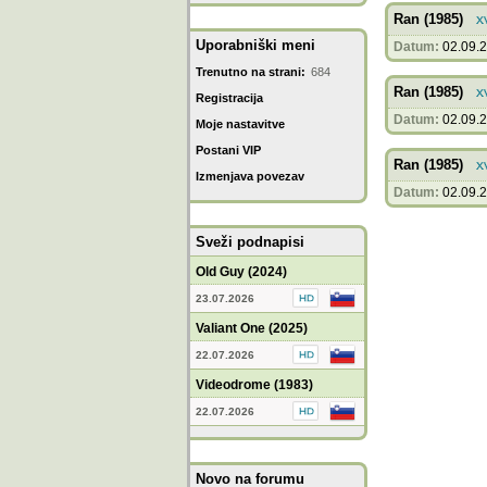
Ran (1985)
Uporabniški meni
Datum:
02.09.
Trenutno na strani:
684
Ran (1985)
Registracija
Datum:
02.09.
Moje nastavitve
Postani VIP
Ran (1985)
Izmenjava povezav
Datum:
02.09.
Sveži podnapisi
Old Guy (2024)
23.07.2026
Valiant One (2025)
22.07.2026
Videodrome (1983)
22.07.2026
Novo na forumu