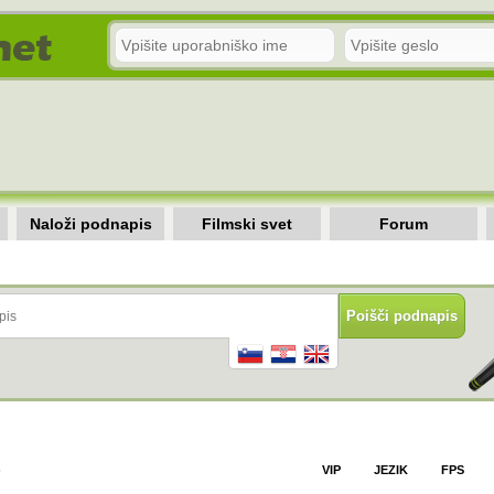
Naloži podnapis
Filmski svet
Forum
)
VIP
JEZIK
FPS