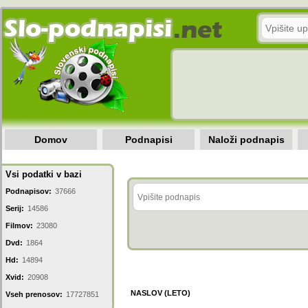
Domov
Podnapisi
Naloži podnapis
Vsi podatki v bazi
Podnapisov:
37666
Serij:
14586
Filmov:
23080
Dvd:
1864
Hd:
14894
Xvid:
20908
NASLOV (LETO)
Vseh prenosov:
17727851