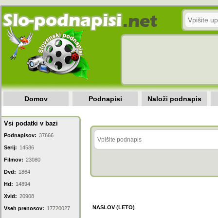
Domov
Podnapisi
Naloži podnapis
Vsi podatki v bazi
Podnapisov:
37666
Serij:
14586
Filmov:
23080
Dvd:
1864
Hd:
14894
Xvid:
20908
NASLOV (LETO)
Vseh prenosov:
17720027