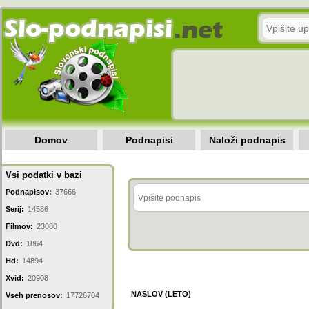
Domov
Podnapisi
Naloži podnapis
Vsi podatki v bazi
Podnapisov:
37666
Serij:
14586
Filmov:
23080
Dvd:
1864
Hd:
14894
Xvid:
20908
NASLOV (LETO)
Vseh prenosov:
17726704