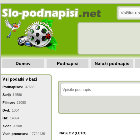
Domov
Podnapisi
Naloži podnapis
Vsi podatki v bazi
Podnapisov:
37666
Serij:
14586
Filmov:
23080
Dvd:
1864
Hd:
14894
Xvid:
20908
NASLOV (LETO)
Vseh prenosov:
17722435