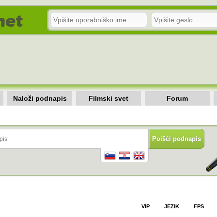
Naloži podnapis
Filmski svet
Forum
)
VIP
JEZIK
FPS