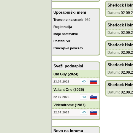
Sherlock Hol
Uporabniški meni
Datum:
02.09.
Trenutno na strani:
989
Sherlock Hol
Registracija
Datum:
02.09.
Moje nastavitve
Postani VIP
Sherlock Hol
Izmenjava povezav
Datum:
02.09.
Sherlock Hol
Sveži podnapisi
Datum:
02.09.
Old Guy (2024)
23.07.2026
Sherlock Hol
Valiant One (2025)
Datum:
02.09.
22.07.2026
Videodrome (1983)
22.07.2026
Novo na forumu