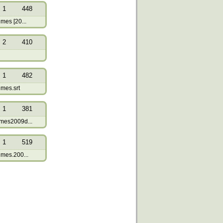
1
448
mes [20...
2
410
1
482
mes.srt
1
381
mes2009d...
1
519
mes.200...