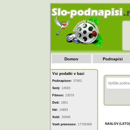
Domov
Podnapisi
Vsi podatki v bazi
Podnapisov:
37662
Serij:
14583
Filmov:
23079
Dvd:
1861
Hd:
14893
Xvid:
20908
NASLOV (LETO
Vseh prenosov:
17706368