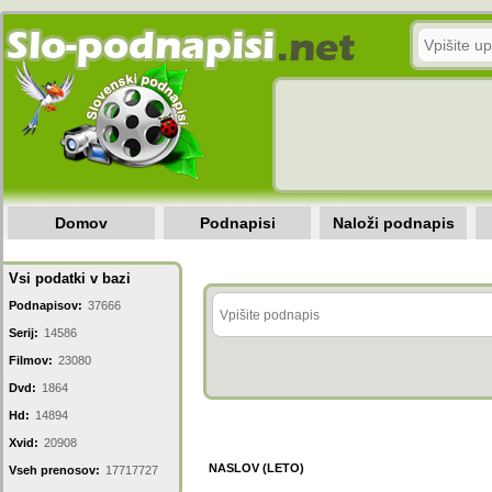
Domov
Podnapisi
Naloži podnapis
Vsi podatki v bazi
Podnapisov:
37666
Serij:
14586
Filmov:
23080
Dvd:
1864
Hd:
14894
Xvid:
20908
NASLOV (LETO)
Vseh prenosov:
17717727