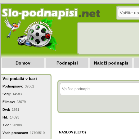
Domov
Podnapisi
Naloži podnapis
Vsi podatki v bazi
Podnapisov:
37662
Serij:
14583
Filmov:
23079
Dvd:
1861
Hd:
14893
Xvid:
20908
NASLOV (LETO)
Vseh prenosov:
17706510