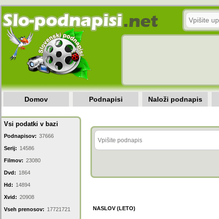
Domov
Podnapisi
Naloži podnapis
Vsi podatki v bazi
Podnapisov:
37666
Serij:
14586
Filmov:
23080
Dvd:
1864
Hd:
14894
Xvid:
20908
NASLOV (LETO)
Vseh prenosov:
17721721