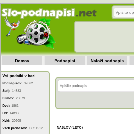
Domov
Podnapisi
Naloži podnapis
Vsi podatki v bazi
Podnapisov:
37662
Serij:
14583
Filmov:
23079
Dvd:
1861
Hd:
14893
Xvid:
20908
NASLOV (LETO)
Vseh prenosov:
17711512