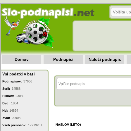
Domov
Podnapisi
Naloži podnapis
Vsi podatki v bazi
Podnapisov:
37666
Serij:
14586
Filmov:
23080
Dvd:
1864
Hd:
14894
Xvid:
20908
NASLOV (LETO)
Vseh prenosov:
17719281