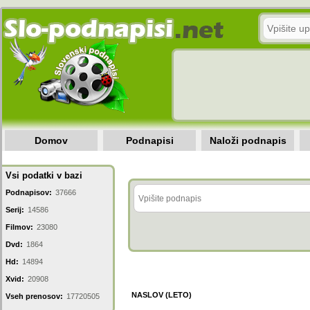
Domov
Podnapisi
Naloži podnapis
Vsi podatki v bazi
Podnapisov:
37666
Serij:
14586
Filmov:
23080
Dvd:
1864
Hd:
14894
Xvid:
20908
NASLOV (LETO)
Vseh prenosov:
17720505