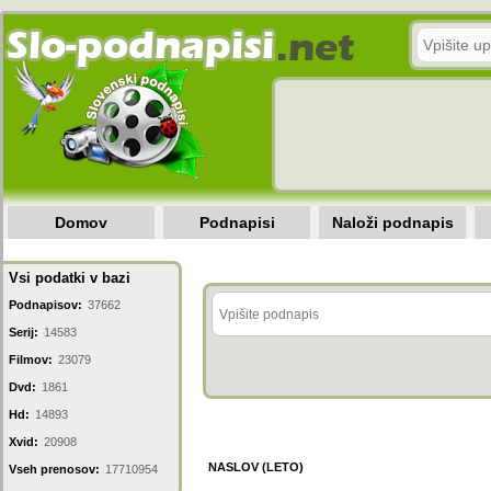
Domov
Podnapisi
Naloži podnapis
Vsi podatki v bazi
Podnapisov:
37662
Serij:
14583
Filmov:
23079
Dvd:
1861
Hd:
14893
Xvid:
20908
NASLOV (LETO)
Vseh prenosov:
17710954