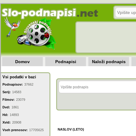
Domov
Podnapisi
Naloži podnapis
Vsi podatki v bazi
Podnapisov:
37662
Serij:
14583
Filmov:
23079
Dvd:
1861
Hd:
14893
Xvid:
20908
NASLOV (LETO)
Vseh prenosov:
17705625