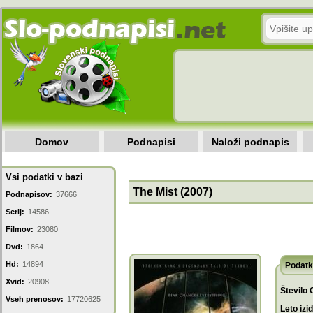
Domov
Podnapisi
Naloži podnapis
Vsi podatki v bazi
The Mist (2007)
Podnapisov:
37666
Serij:
14586
Filmov:
23080
Dvd:
1864
Hd:
14894
Podatk
Xvid:
20908
Število 
Vseh prenosov:
17720625
Leto izi