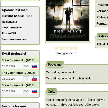
Poslano
Uporabniški meni
Velikost
Trenutno na strani:
648
Podnapis
Registracija
Format:
Moje nastavitve
Postani VIP
Releas
Izmenjava povezav
The.Mist
Vseh glasov:
0
Sveži podnapisi
Transformers P... (2010)
Povezano:
02.08.2026
Vsi podnapisi za ta film
Thieves Highwa... (2025)
Vsi podnapisi za ta film v tem jeziku
02.08.2026
Transformers P... (2010)
02.08.2026
Opis:
Opis trenutno še ni na voljo. Če želite objaviti
opis, nam lahko pošljete sporočilo preko
Novo na forumu