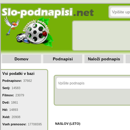
Domov
Podnapisi
Naloži podnapis
Vsi podatki v bazi
Podnapisov:
37662
Serij:
14583
Filmov:
23079
Dvd:
1861
Hd:
14893
Xvid:
20908
NASLOV (LETO)
Vseh prenosov:
17706595