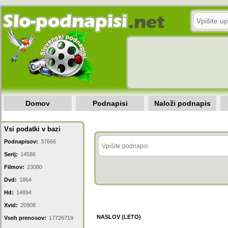
Domov
Podnapisi
Naloži podnapis
Vsi podatki v bazi
Podnapisov:
37666
Serij:
14586
Filmov:
23080
Dvd:
1864
Hd:
14894
Xvid:
20908
NASLOV (LETO)
Vseh prenosov:
17726719