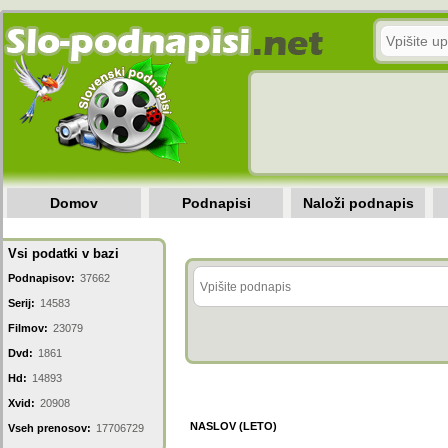
Domov
Podnapisi
Naloži podnapis
Vsi podatki v bazi
Podnapisov:
37662
Serij:
14583
Filmov:
23079
Dvd:
1861
Hd:
14893
Xvid:
20908
NASLOV (LETO)
Vseh prenosov:
17706729