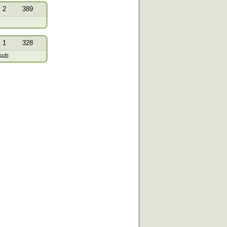
2
389
1
328
sub