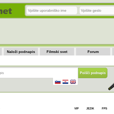
Naloži podnapis
Filmski svet
Forum
)
VIP
JEZIK
FPS