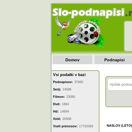
Domov
Podnapisi
Vsi podatki v bazi
Podnapisov:
37666
Serij:
14586
Filmov:
23080
Dvd:
1864
Hd:
14894
Xvid:
20908
NASLOV (LETO
Vseh prenosov:
17720369