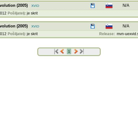
olution (2005)
N/A
2012
Pošiljatelj:
je skrit
olution (2005)
N/A
2012
Pošiljatelj:
je skrit
Release:
mvn-uexvid.
1