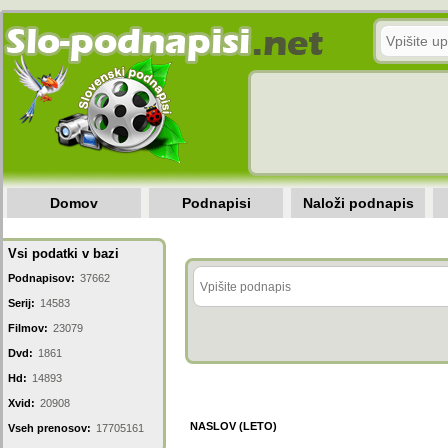
Domov
Podnapisi
Naloži podnapis
Vsi podatki v bazi
Podnapisov:
37662
Serij:
14583
Filmov:
23079
Dvd:
1861
Hd:
14893
Xvid:
20908
NASLOV (LETO)
Vseh prenosov:
17705161