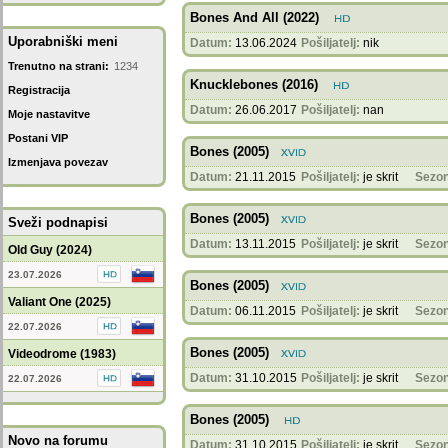
Bones And All (2022)
Uporabniški meni
Datum:
13.06.2024
Pošiljatelj:
nik
Trenutno na strani:
1234
Knucklebones (2016)
Registracija
Datum:
26.06.2017
Pošiljatelj:
nan
Moje nastavitve
Postani VIP
Bones (2005)
Izmenjava povezav
Datum:
21.11.2015
Pošiljatelj:
je skrit
Sezon
Bones (2005)
Sveži podnapisi
Datum:
13.11.2015
Pošiljatelj:
je skrit
Sezon
Old Guy (2024)
23.07.2026
Bones (2005)
Valiant One (2025)
Datum:
06.11.2015
Pošiljatelj:
je skrit
Sezon
22.07.2026
Bones (2005)
Videodrome (1983)
Datum:
31.10.2015
Pošiljatelj:
je skrit
Sezon
22.07.2026
Bones (2005)
Novo na forumu
Datum:
31.10.2015
Pošiljatelj:
je skrit
Sezon