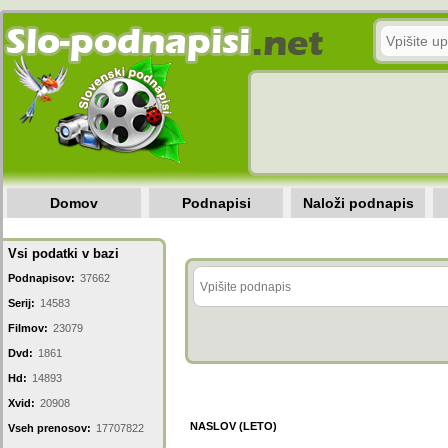
Domov
Podnapisi
Naloži podnapis
Vsi podatki v bazi
Podnapisov:
37662
Serij:
14583
Filmov:
23079
Dvd:
1861
Hd:
14893
Xvid:
20908
NASLOV (LETO)
Vseh prenosov:
17707822