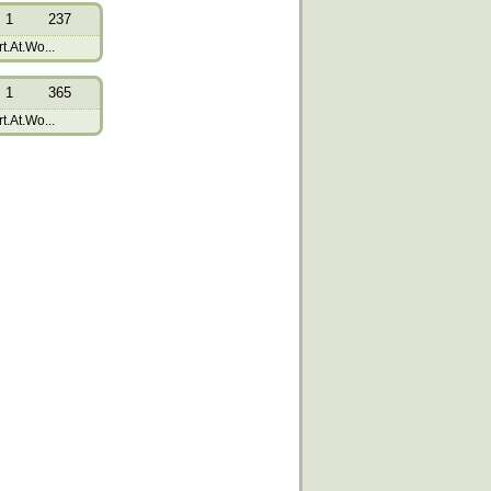
1
237
t.At.Wo...
1
365
t.At.Wo...