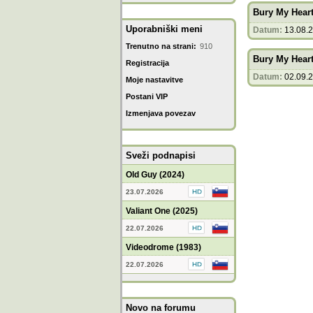
Bury My Hear
Uporabniški meni
Datum:
13.08.
Trenutno na strani:
910
Bury My Hear
Registracija
Datum:
02.09.
Moje nastavitve
Postani VIP
Izmenjava povezav
Sveži podnapisi
Old Guy (2024)
23.07.2026
Valiant One (2025)
22.07.2026
Videodrome (1983)
22.07.2026
Novo na forumu