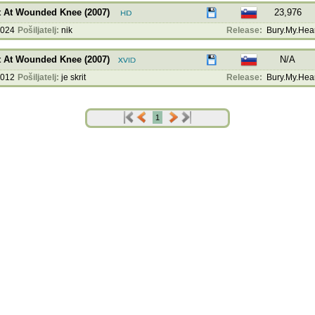
t At Wounded Knee (2007)
23,976
2024
Pošiljatelj:
nik
Release:
Bury.My.Hear
t At Wounded Knee (2007)
N/A
2012
Pošiljatelj:
je skrit
Release:
Bury.My.Hear
1