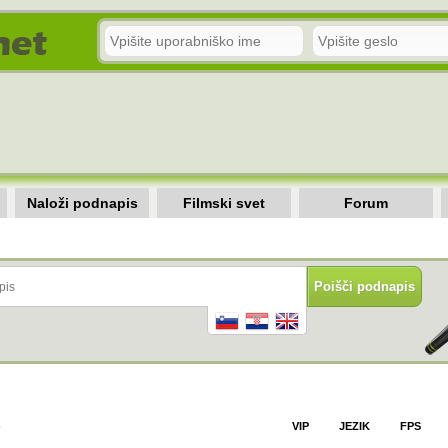
Naloži podnapis
Filmski svet
Forum
)
VIP
JEZIK
FPS