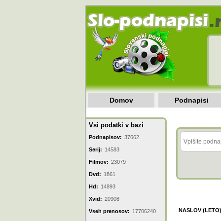
Domov
Podnapisi
Vsi podatki v bazi
Podnapisov:
37662
Serij:
14583
Filmov:
23079
Dvd:
1861
Hd:
14893
Xvid:
20908
NASLOV (LETO
Vseh prenosov:
17706240