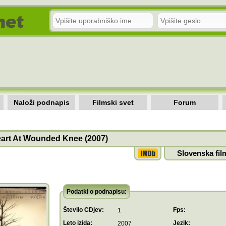
Naloži podnapis
Filmski svet
Forum
art At Wounded Knee (2007)
Slovenska fil
Podatki o podnapisu:
Število CDjev:
Fps:
1
Leto izida:
Jezik:
2007