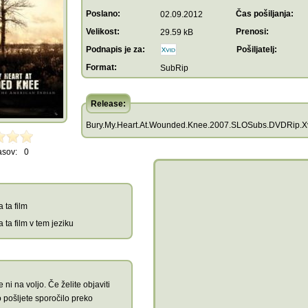
Poslano:
Čas pošiljanja:
02.09.2012
Velikost:
Prenosi:
29.59 kB
Podnapis je za:
Pošiljatelj:
Format:
SubRip
Release:
Bury.My.Heart.At.Wounded.Knee.2007.SLOSubs.DVDRip.Xv
asov:
0
 ta film
 ta film v tem jeziku
 ni na voljo. Če želite objaviti
 pošljete sporočilo preko