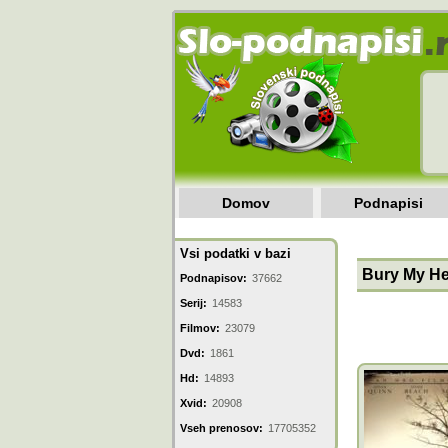
Domov
Podnapisi
Vsi podatki v bazi
Bury My He
Podnapisov:
37662
Serij:
14583
Filmov:
23079
Dvd:
1861
Hd:
14893
Xvid:
20908
Vseh prenosov:
17705352