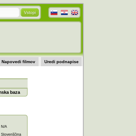
Napovedi filmov
Uredi podnapise
mska baza
N/A
Slovenščina