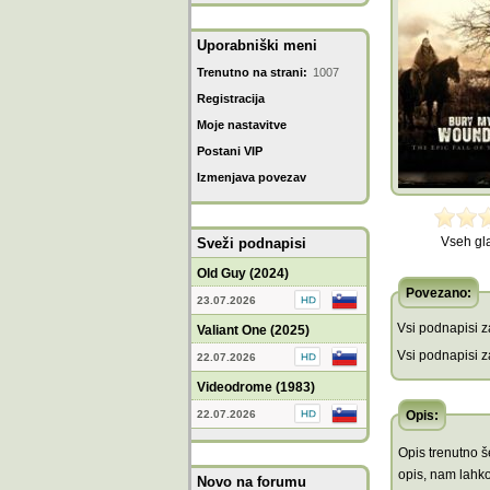
Uporabniški meni
Trenutno na strani:
1007
Registracija
Moje nastavitve
Postani VIP
Izmenjava povezav
Vseh gl
Sveži podnapisi
Old Guy (2024)
Povezano:
23.07.2026
Vsi podnapisi za
Valiant One (2025)
Vsi podnapisi za
22.07.2026
Videodrome (1983)
22.07.2026
Opis:
Opis trenutno še
opis, nam lahko
Novo na forumu