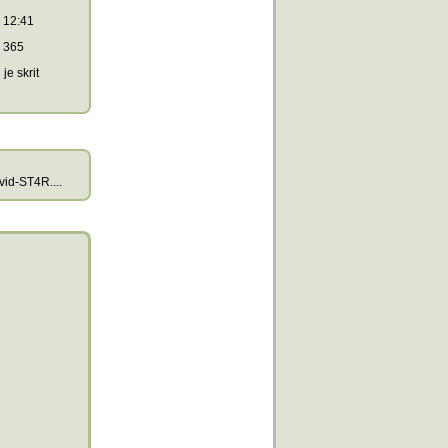
12:41
365
je skrit
id-ST4R....