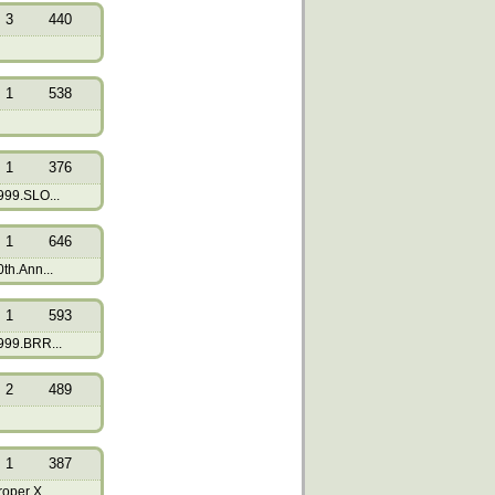
3
440
1
538
1
376
999.SLO...
1
646
th.Ann...
1
593
999.BRR...
2
489
1
387
oper X...