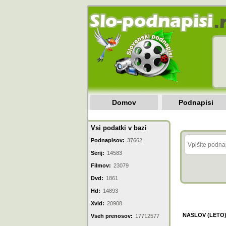
Domov
Podnapisi
Vsi podatki v bazi
Podnapisov:
37662
Serij:
14583
Filmov:
23079
Dvd:
1861
Hd:
14893
Xvid:
20908
NASLOV (LETO
Vseh prenosov:
17712577