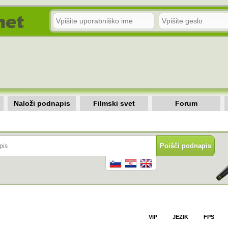
Naloži podnapis
Filmski svet
Forum
)
VIP
JEZIK
FPS