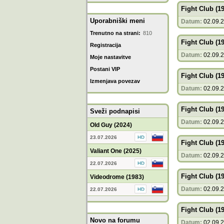
Fight Club (1
Uporabniški meni
Datum:
02.09.
Trenutno na strani:
810
Fight Club (1
Registracija
Datum:
02.09.
Moje nastavitve
Postani VIP
Fight Club (1
Izmenjava povezav
Datum:
02.09.
Fight Club (1
Sveži podnapisi
Datum:
02.09.
Old Guy (2024)
23.07.2026
Fight Club (1
Valiant One (2025)
Datum:
02.09.
22.07.2026
Fight Club (1
Videodrome (1983)
Datum:
02.09.
22.07.2026
Fight Club (1
Novo na forumu
Datum:
02.09.