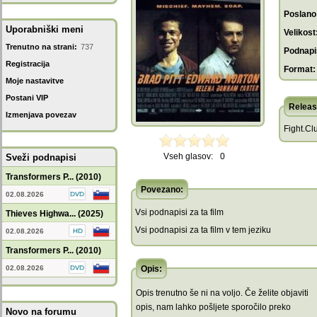
Poslano
Uporabniški meni
Velikost
Trenutno na strani:
737
Podnapis
Registracija
Format:
Moje nastavitve
Postani VIP
Releas
Izmenjava povezav
Fight.Cl
Vseh glasov:
0
Sveži podnapisi
Transformers P... (2010)
Povezano:
02.08.2026
Vsi podnapisi za ta film
Thieves Highwa... (2025)
Vsi podnapisi za ta film v tem jeziku
02.08.2026
Transformers P... (2010)
02.08.2026
Opis:
Opis trenutno še ni na voljo. Če želite objaviti
opis, nam lahko pošljete sporočilo preko
Novo na forumu