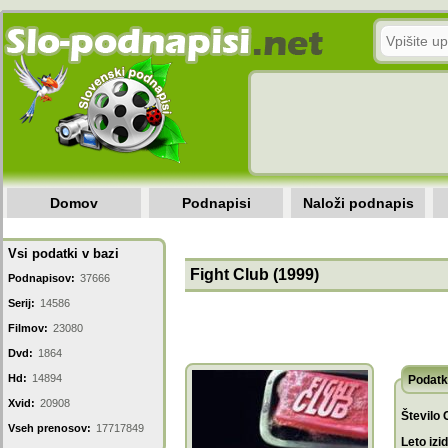
Domov
Podnapisi
Naloži podnapis
Vsi podatki v bazi
Fight Club (1999)
Podnapisov:
37666
Serij:
14586
Filmov:
23080
Dvd:
1864
Hd:
14894
Podatk
Xvid:
20908
Število 
Vseh prenosov:
17717849
Leto izi