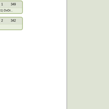
1
349
1) DvDr...
2
342