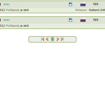
)
N/A
2012
Pošiljatelj:
je skrit
Release:
Outland (198
)
N/A
2012
Pošiljatelj:
je skrit
1