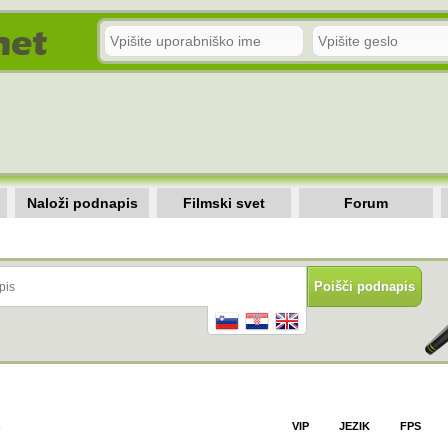
Naloži podnapis
Filmski svet
Forum
)
VIP
JEZIK
FPS