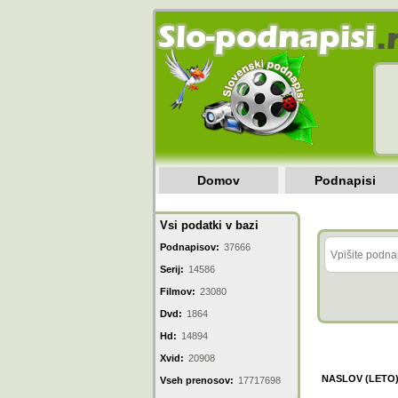
Domov
Podnapisi
Vsi podatki v bazi
Podnapisov:
37666
Serij:
14586
Filmov:
23080
Dvd:
1864
Hd:
14894
Xvid:
20908
NASLOV (LETO
Vseh prenosov:
17717698