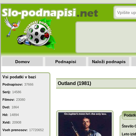
Domov
Podnapisi
Naloži podnapis
Vsi podatki v bazi
Outland (1981)
Podnapisov:
37666
Serij:
14586
Filmov:
23080
Dvd:
1864
Hd:
14894
Podatk
Xvid:
20908
Število 
Vseh prenosov:
17720652
Leto izi