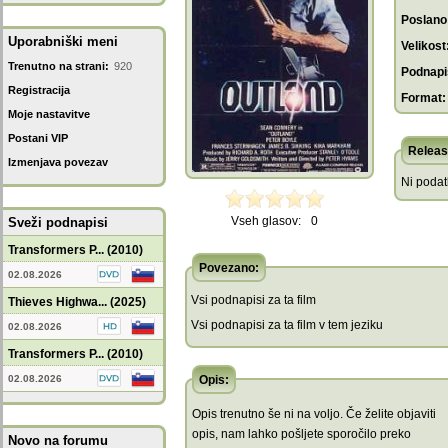
Poslano
Uporabniški meni
Velikost
Trenutno na strani:
920
Podnapis
Registracija
Format:
Moje nastavitve
Postani VIP
Releas
Izmenjava povezav
Ni poda
Vseh glasov:
0
Sveži podnapisi
Transformers P... (2010)
Povezano:
02.08.2026
Vsi podnapisi za ta film
Thieves Highwa... (2025)
Vsi podnapisi za ta film v tem jeziku
02.08.2026
Transformers P... (2010)
02.08.2026
Opis:
Opis trenutno še ni na voljo. Če želite objaviti
opis, nam lahko pošljete sporočilo preko
Novo na forumu