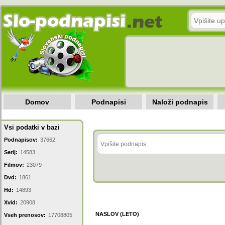
Domov
Podnapisi
Naloži podnapis
Vsi podatki v bazi
Podnapisov:
37662
Serij:
14583
Filmov:
23079
Dvd:
1861
Hd:
14893
Xvid:
20908
NASLOV (LETO)
Vseh prenosov:
17708805