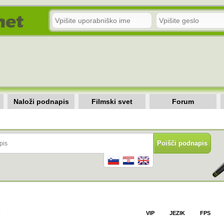
Naloži podnapis
Filmski svet
Forum
)
VIP
JEZIK
FPS