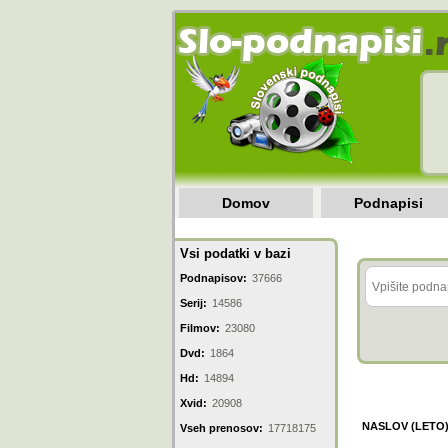
Domov
Podnapisi
Vsi podatki v bazi
Podnapisov:
37666
Serij:
14586
Filmov:
23080
Dvd:
1864
Hd:
14894
Xvid:
20908
NASLOV (LETO
Vseh prenosov:
17718175