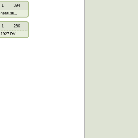
1
394
eral.su...
1
286
1927.DV...