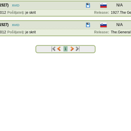
1927)
N/A
2012
Pošiljatelj:
je skrit
Release:
1927.The Gen
1927)
N/A
2012
Pošiljatelj:
je skrit
Release:
The.General.
1