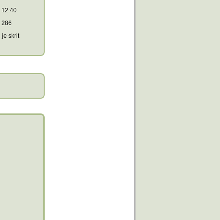
12:40
286
je skrit