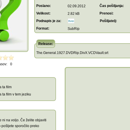
Poslano:
Čas pošiljanja:
02.09.2012
Velikost:
Prenosi:
2.82 kB
Podnapis je za:
Pošiljatelj:
Format:
SubRip
Release:
The.General.1927.DVDRip.DivX.VCDVault.srt
asov:
0
 ta film
 ta film v tem jeziku
 ni na voljo. Če želite objaviti
 pošljete sporočilo preko