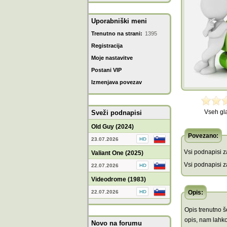
Uporabniški meni
Trenutno na strani:
1395
Registracija
Moje nastavitve
Postani VIP
Izmenjava povezav
Vseh gl
Sveži podnapisi
Old Guy (2024)
Povezano:
23.07.2026
Vsi podnapisi za
Valiant One (2025)
Vsi podnapisi za
22.07.2026
Videodrome (1983)
22.07.2026
Opis:
Opis trenutno še
opis, nam lahko
Novo na forumu