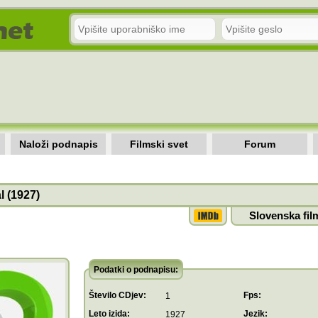
Naloži podnapis
Filmski svet
Forum
l (1927)
Slovenska fil
Podatki o podnapisu:
Število CDjev:
Fps:
1
Leto izida:
Jezik:
1927