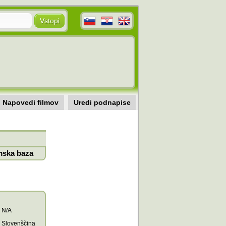
Napovedi filmov
Uredi podnapise
mska baza
N/A
Slovenščina