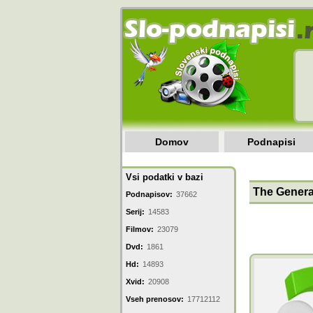
Domov
Podnapisi
Vsi podatki v bazi
The Genera
Podnapisov:
37662
Serij:
14583
Filmov:
23079
Dvd:
1861
Hd:
14893
Xvid:
20908
Vseh prenosov:
17712112