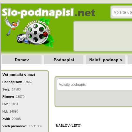
Domov
Podnapisi
Naloži podnapis
Vsi podatki v bazi
Podnapisov:
37662
Serij:
14583
Filmov:
23079
Dvd:
1861
Hd:
14893
Xvid:
20908
NASLOV (LETO)
Vseh prenosov:
17711306