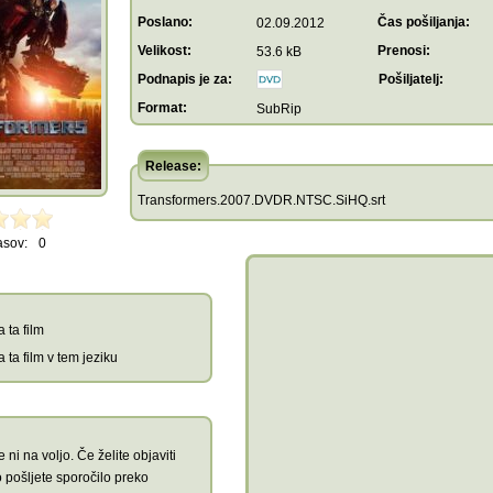
Poslano:
Čas pošiljanja:
02.09.2012
Velikost:
Prenosi:
53.6 kB
Podnapis je za:
Pošiljatelj:
Format:
SubRip
Release:
Transformers.2007.DVDR.NTSC.SiHQ.srt
asov:
0
 ta film
 ta film v tem jeziku
 ni na voljo. Če želite objaviti
 pošljete sporočilo preko