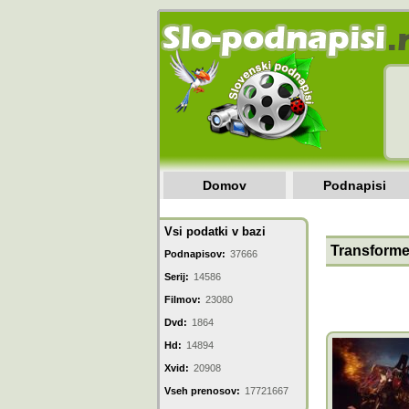
Domov
Podnapisi
Vsi podatki v bazi
Transforme
Podnapisov:
37666
Serij:
14586
Filmov:
23080
Dvd:
1864
Hd:
14894
Xvid:
20908
Vseh prenosov:
17721667