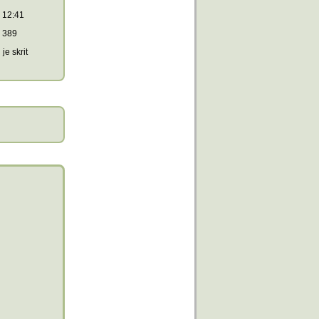
12:41
389
je skrit