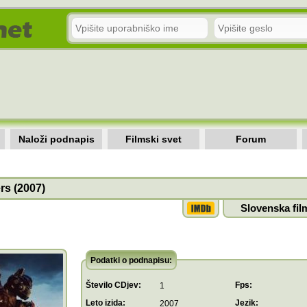
Naloži podnapis
Filmski svet
Forum
rs (2007)
Slovenska fil
Podatki o podnapisu:
Število CDjev:
Fps:
1
Leto izida:
Jezik:
2007