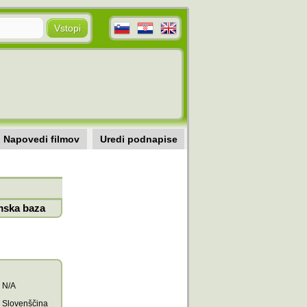
Napovedi filmov
Uredi podnapise
mska baza
N/A
Slovenščina