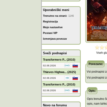
Uporabniški meni
Trenutno na strani:
1146
Registracija
Moje nastavitve
Postani VIP
Izmenjava povezav
Vseh gl
Sveži podnapisi
Transformers P... (2010)
Povezano:
02.08.2026
Vsi podnapisi za
Thieves Highwa... (2025)
Vsi podnapisi za
02.08.2026
Transformers P... (2010)
02.08.2026
Opis:
Opis trenutno še
opis, nam lahko
Novo na forumu