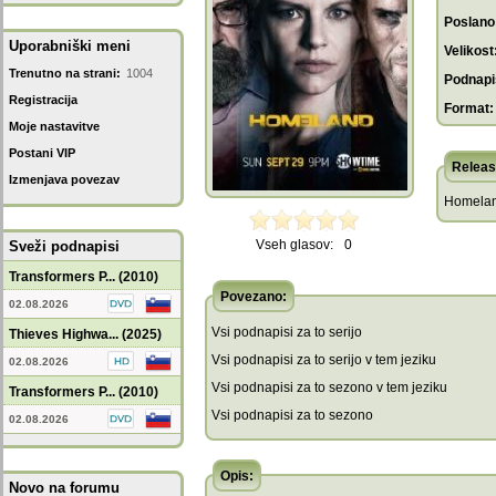
Poslano
Uporabniški meni
Velikost
Trenutno na strani:
1004
Podnapis
Registracija
Format:
Moje nastavitve
Postani VIP
Releas
Izmenjava povezav
Homelan
Vseh glasov:
0
Sveži podnapisi
Transformers P... (2010)
Povezano:
02.08.2026
Vsi podnapisi za to serijo
Thieves Highwa... (2025)
Vsi podnapisi za to serijo v tem jeziku
02.08.2026
Vsi podnapisi za to sezono v tem jeziku
Transformers P... (2010)
Vsi podnapisi za to sezono
02.08.2026
Opis:
Novo na forumu