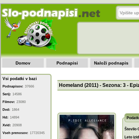
Domov
Podnapisi
Naloži podnapis
Vsi podatki v bazi
Homeland (2011) - Sezona: 3 - Epi
Podnapisov:
37666
Serij:
14586
Filmov:
23080
Dvd:
1864
Hd:
14894
Podatk
Xvid:
20908
Število 
Vseh prenosov:
17720345
Leto izi