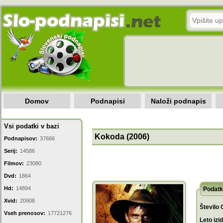
Domov
Podnapisi
Naloži podnapis
Vsi podatki v bazi
Kokoda (2006)
Podnapisov:
37666
Serij:
14586
Filmov:
23080
Dvd:
1864
Hd:
14894
Podatk
Xvid:
20908
Število 
Vseh prenosov:
17721276
Leto izi