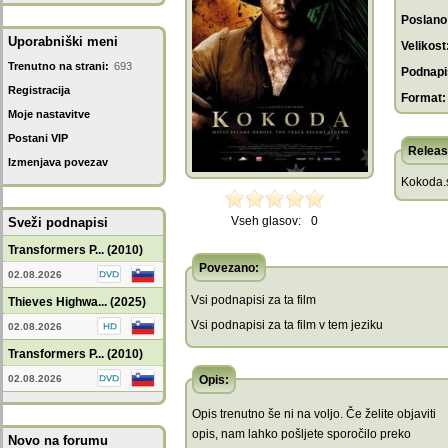
Poslano
Uporabniški meni
Velikost
Trenutno na strani:
693
Podnapis
Registracija
Format:
Moje nastavitve
Postani VIP
Releas
Izmenjava povezav
Kokoda.s
Vseh glasov:
0
Sveži podnapisi
Transformers P... (2010)
Povezano:
02.08.2026
Vsi podnapisi za ta film
Thieves Highwa... (2025)
Vsi podnapisi za ta film v tem jeziku
02.08.2026
Transformers P... (2010)
02.08.2026
Opis:
Opis trenutno še ni na voljo. Če želite objaviti
opis, nam lahko pošljete sporočilo preko
Novo na forumu