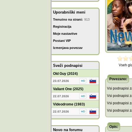
Uporabniški meni
Trenutno na strani:
913
Registracija
Moje nastavitve
Postani VIP
Izmenjava povezav
Vseh gl
Sveži podnapisi
Old Guy (2024)
Povezano:
23.07.2026
Vsi podnapisi za
Valiant One (2025)
Vsi podnapisi za
22.07.2026
Vsi podnapisi z
Videodrome (1983)
Vsi podnapisi z
22.07.2026
Opis:
Novo na forumu