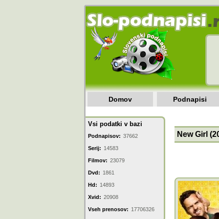
Domov
Podnapisi
Vsi podatki v bazi
New Girl (2
Podnapisov:
37662
Serij:
14583
Filmov:
23079
Dvd:
1861
Hd:
14893
Xvid:
20908
Vseh prenosov:
17706326