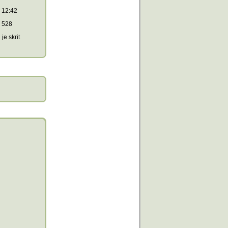
12:42
528
je skrit