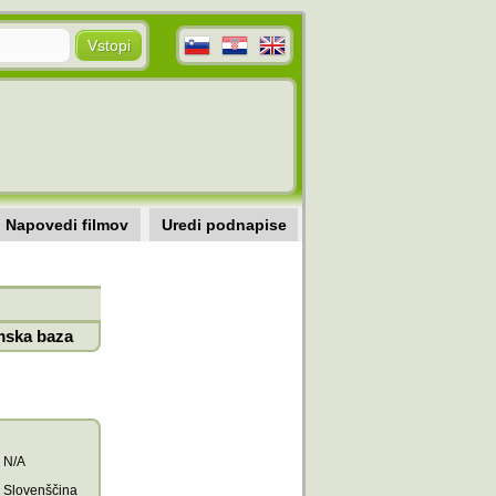
Napovedi filmov
Uredi podnapise
mska baza
N/A
Slovenščina