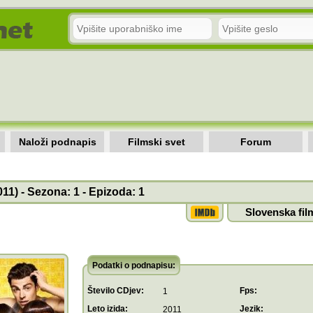
Naloži podnapis
Filmski svet
Forum
011) - Sezona: 1 - Epizoda: 1
Slovenska fil
Podatki o podnapisu:
Število CDjev:
Fps:
1
Leto izida:
Jezik:
2011