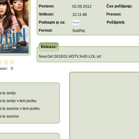
Poslano:
Čas pošiljanja:
02.09.2012
Velikost:
Prenosi:
10.11 kB
Podnapis je za:
Pošiljatelj:
Format:
SubRip
Release:
New.Girl.S01E01.HDTV.XviD-LOL.srt
asov:
0
 to serijo
 to serijo v tem jeziku
a to sezono v tem jeziku
a to sezono