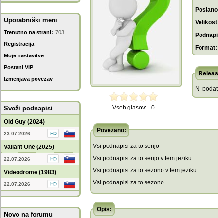
Poslano
Uporabniški meni
Velikost
Trenutno na strani:
703
Podnapis
Registracija
Format:
Moje nastavitve
Postani VIP
Releas
Izmenjava povezav
Ni poda
Vseh glasov:
0
Sveži podnapisi
Old Guy (2024)
Povezano:
23.07.2026
Vsi podnapisi za to serijo
Valiant One (2025)
Vsi podnapisi za to serijo v tem jeziku
22.07.2026
Vsi podnapisi za to sezono v tem jeziku
Videodrome (1983)
Vsi podnapisi za to sezono
22.07.2026
Opis:
Novo na forumu