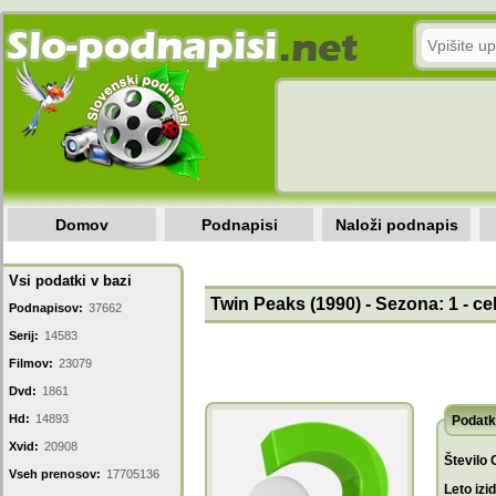
Domov
Podnapisi
Naloži podnapis
Vsi podatki v bazi
Twin Peaks (1990) - Sezona: 1 - c
Podnapisov:
37662
Serij:
14583
Filmov:
23079
Dvd:
1861
Hd:
14893
Podatk
Xvid:
20908
Število 
Vseh prenosov:
17705136
Leto izi