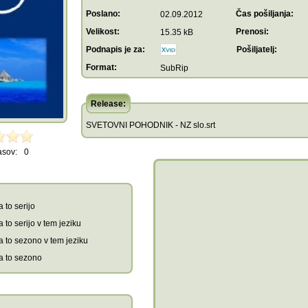
Poslano:
Čas pošiljanja:
02.09.2012
Velikost:
Prenosi:
15.35 kB
Podnapis je za:
Pošiljatelj:
Format:
SubRip
Release:
SVETOVNI POHODNIK - NZ slo.srt
asov:
0
 to serijo
 to serijo v tem jeziku
a to sezono v tem jeziku
a to sezono