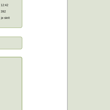
12:42
392
je skrit