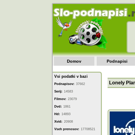
Domov
Podnapisi
Vsi podatki v bazi
Lonely Plan
Podnapisov:
37662
Serij:
14583
Filmov:
23079
Dvd:
1861
Hd:
14893
Xvid:
20908
Vseh prenosov:
17708521