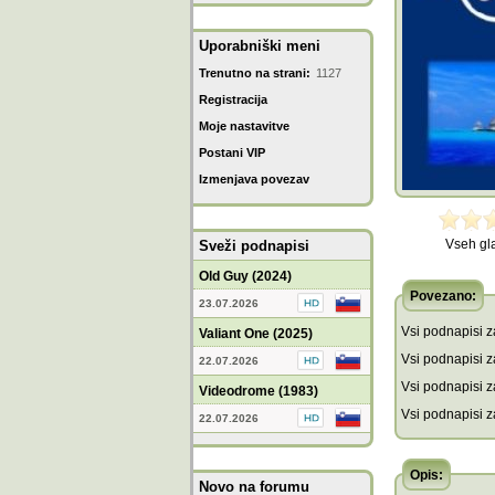
Uporabniški meni
Trenutno na strani:
1127
Registracija
Moje nastavitve
Postani VIP
Izmenjava povezav
Vseh gl
Sveži podnapisi
Old Guy (2024)
Povezano:
23.07.2026
Vsi podnapisi za
Valiant One (2025)
Vsi podnapisi za
22.07.2026
Vsi podnapisi z
Videodrome (1983)
Vsi podnapisi z
22.07.2026
Opis:
Novo na forumu