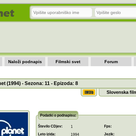
Naloži podnapis
Filmski svet
Forum
et (1994) - Sezona: 11 - Epizoda: 8
Slovenska fil
Podatki o podnapisu:
Število CDjev:
Fps:
1
Leto izida:
Jezik:
1994