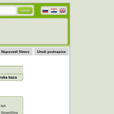
Napovedi filmov
Uredi podnapise
mska baza
N/A
Slovenščina