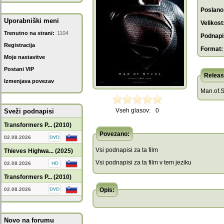
Poslano
Uporabniški meni
Velikost
Trenutno na strani:
1104
Podnapis
Registracija
Format:
Moje nastavitve
Postani VIP
Releas
Izmenjava povezav
Man.of.
Vseh glasov:
0
Sveži podnapisi
Transformers P... (2010)
Povezano:
02.08.2026
Vsi podnapisi za ta film
Thieves Highwa... (2025)
Vsi podnapisi za ta film v tem jeziku
02.08.2026
Transformers P... (2010)
02.08.2026
Opis:
Novo na forumu