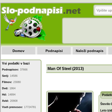
Domov
Podnapisi
Naloži podnapis
Vsi podatki v bazi
Man Of Steel (2013)
Podnapisov:
37666
Serij:
14586
Filmov:
23080
Dvd:
1864
Hd:
14894
Podatk
Xvid:
20908
Število 
Vseh prenosov:
17724781
Leto izi