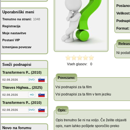
Poslano
Uporabniški meni
Velikost
Trenutno na strani:
1048
Podnapis
Registracija
Format:
Moje nastavitve
Postani VIP
Releas
Izmenjava povezav
Ni poda
Vseh glasov:
0
Sveži podnapisi
Transformers P... (2010)
Povezano:
02.08.2026
Vsi podnapisi za ta film
Thieves Highwa... (2025)
Vsi podnapisi za ta film v tem jeziku
02.08.2026
Transformers P... (2010)
02.08.2026
Opis:
Opis trenutno še ni na voljo. Če želite objaviti
opis, nam lahko pošljete sporočilo preko
Novo na forumu