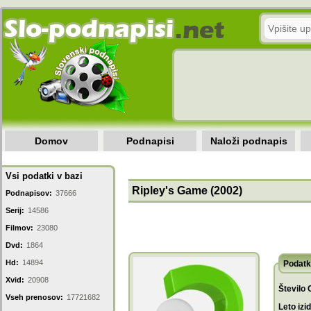
Domov
Podnapisi
Naloži podnapis
Vsi podatki v bazi
Ripley's Game (2002)
Podnapisov:
37666
Serij:
14586
Filmov:
23080
Dvd:
1864
Hd:
14894
Podatk
Xvid:
20908
Število 
Vseh prenosov:
17721682
Leto izi