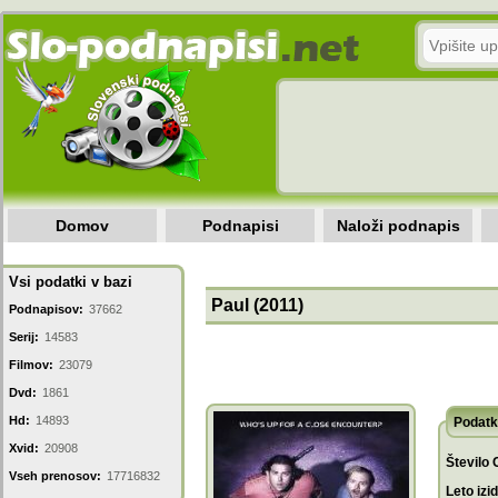
Domov
Podnapisi
Naloži podnapis
Vsi podatki v bazi
Paul (2011)
Podnapisov:
37662
Serij:
14583
Filmov:
23079
Dvd:
1861
Hd:
14893
Podatk
Xvid:
20908
Število 
Vseh prenosov:
17716832
Leto izi