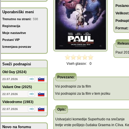
Poslano
Uporabniški meni
Velikost
Trenutno na strani:
598
Podnapis
Registracija
Format:
Moje nastavitve
Postani VIP
Releas
Izmenjava povezav
Paul 201
Vseh glasov:
0
Sveži podnapisi
Old Guy (2024)
Povezano:
23.07.2026
Vsi podnapisi za ta film
Valiant One (2025)
Vsi podnapisi za ta film v tem jeziku
22.07.2026
Videodrome (1983)
22.07.2026
Opis:
Ustvarjalci komedije Superhudo na srečanje
tretje vrste pošljejo čudaka Graema in Cliva. Ke
Novo na forumu