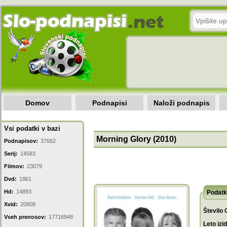
Domov
Podnapisi
Naloži podnapis
Vsi podatki v bazi
Morning Glory (2010)
Podnapisov:
37662
Serij:
14583
Filmov:
23079
Dvd:
1861
Hd:
14893
Podatk
Xvid:
20908
Število 
Vseh prenosov:
17716948
Leto izi