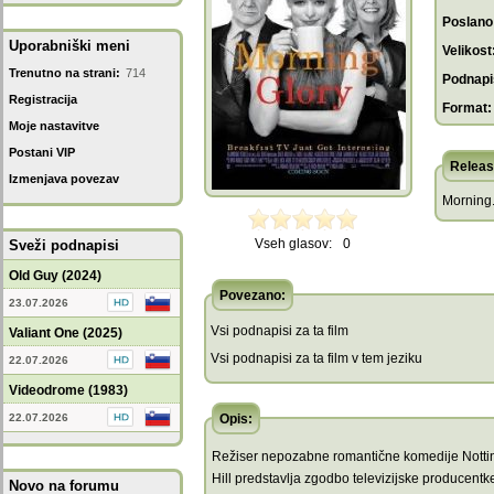
Poslano
Uporabniški meni
Velikost
Trenutno na strani:
714
Podnapis
Registracija
Format:
Moje nastavitve
Postani VIP
Releas
Izmenjava povezav
Morning
Vseh glasov:
0
Sveži podnapisi
Old Guy (2024)
Povezano:
23.07.2026
Vsi podnapisi za ta film
Valiant One (2025)
Vsi podnapisi za ta film v tem jeziku
22.07.2026
Videodrome (1983)
22.07.2026
Opis:
Režiser nepozabne romantične komedije Notti
Hill predstavlja zgodbo televizijske producentk
Novo na forumu