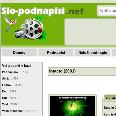
Domov
Podnapisi
Naloži podnapis
Vsi podatki v bazi
Intacto (2001)
Podnapisov:
37666
Serij:
14586
Filmov:
23080
Dvd:
1864
Hd:
14894
Podatk
Xvid:
20908
Število 
Vseh prenosov:
17724773
Leto izi