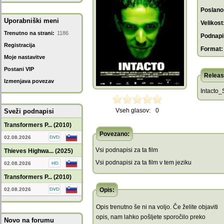
Poslano
Uporabniški meni
Velikost
Trenutno na strani:
1186
Podnapis
Registracija
Format:
Moje nastavitve
Postani VIP
Releas
Izmenjava povezav
Intacto
Vseh glasov:
0
Sveži podnapisi
Transformers P... (2010)
Povezano:
02.08.2026
Vsi podnapisi za ta film
Thieves Highwa... (2025)
Vsi podnapisi za ta film v tem jeziku
02.08.2026
Transformers P... (2010)
02.08.2026
Opis:
Opis trenutno še ni na voljo. Če želite objaviti
opis, nam lahko pošljete sporočilo preko
Novo na forumu