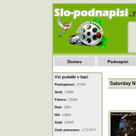
Domov
Podnapisi
Vsi podatki v bazi
Saturday Ni
Podnapisov:
37666
Serij:
14586
Filmov:
23080
Dvd:
1864
Hd:
14894
Xvid:
20908
Vseh prenosov:
17717977