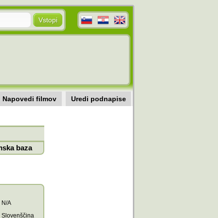
Napovedi filmov
Uredi podnapise
mska baza
N/A
Slovenščina