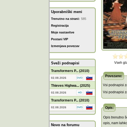
Uporabniški meni
Trenutno na strani:
585
Registracija
Moje nastavitve
Postani VIP
Izmenjava povezav
Vseh gl
Sveži podnapisi
Transformers P... (2010)
Povezano:
02.08.2026
Vsi podnapisi za
Thieves Highwa... (2025)
Vsi podnapisi za
02.08.2026
Transformers P... (2010)
02.08.2026
Opis:
Opis trenutno še
opis, nam lahko
Novo na forumu