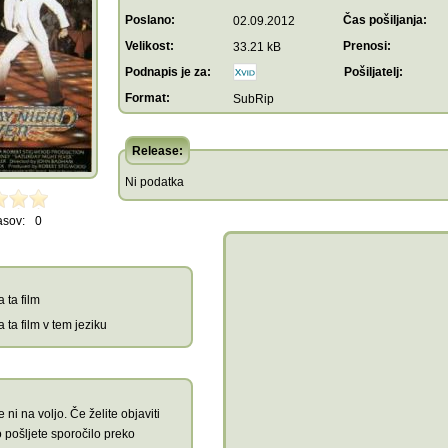
Poslano:
Čas pošiljanja:
02.09.2012
Velikost:
Prenosi:
33.21 kB
Podnapis je za:
Pošiljatelj:
Format:
SubRip
Release:
Ni podatka
asov:
0
 ta film
 ta film v tem jeziku
 ni na voljo. Če želite objaviti
 pošljete sporočilo preko