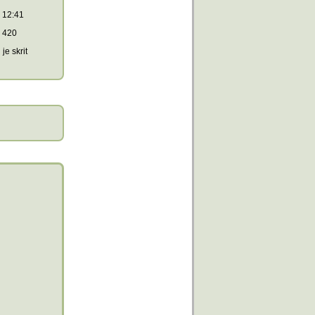
12:41
420
je skrit