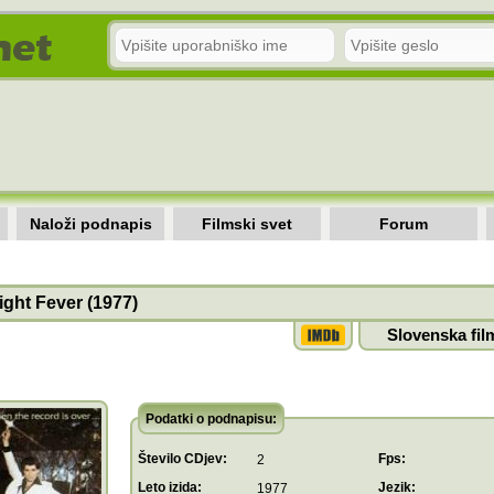
Naloži podnapis
Filmski svet
Forum
ght Fever (1977)
Slovenska fil
Podatki o podnapisu:
Število CDjev:
Fps:
2
Leto izida:
Jezik:
1977